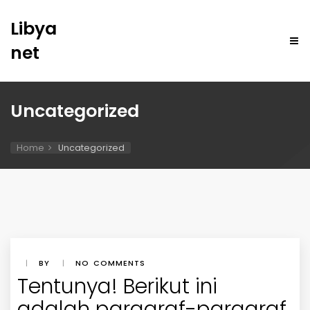
Libya
net
Uncategorized
Home
Uncategorized
|
BY
|
NO COMMENTS
Tentunya! Berikut ini
adalah paragraf-paragraf