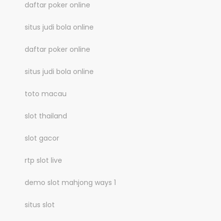
daftar poker online
situs judi bola online
daftar poker online
situs judi bola online
toto macau
slot thailand
slot gacor
rtp slot live
demo slot mahjong ways 1
situs slot