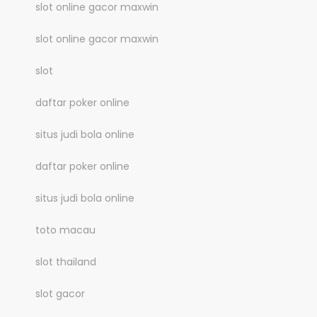
slot online gacor maxwin
slot online gacor maxwin
slot
daftar poker online
situs judi bola online
daftar poker online
situs judi bola online
toto macau
slot thailand
slot gacor