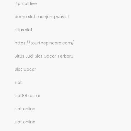
rtp slot live
demo slot mahjong ways 1
situs slot
https://tourthepincara.com/
Situs Judi Slot Gacor Terbaru
Slot Gacor
slot
slot88 resmi
slot online
slot online